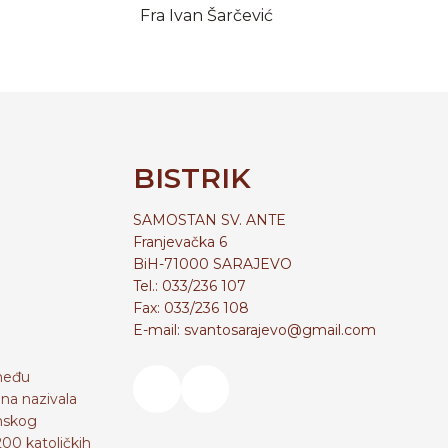
Fra Ivan Šarčević
BISTRIK
SAMOSTAN SV. ANTE
Franjevačka 6
BiH-71000 SARAJEVO
Tel.: 033/236 107
Fax: 033/236 108
E-mail: svantosarajevo@gmail.com
zmeđu
na nazivala
imskog
200 katoličkih