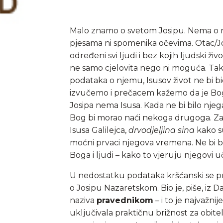
Malo znamo o svetom Josipu. Nema o n
pjesama ni spomenika očevima. Otac/Jo
određeni svi ljudi i bez kojih ljudski živ
ne samo cjelovita nego ni moguća. Tak
podataka o njemu, Isusov život ne bi b
izvučemo i prečacem kažemo da je Bog
Josipa nema Isusa. Kada ne bi bilo nje
Bog bi morao naći nekoga drugoga. Zacij
Isusa Galilejca,
drvodjeljina sina
kako su
moćni prvaci njegova vremena. Ne bi bi
Boga i ljudi – kako to vjeruju njegovi uč
U nedostatku podataka kršćanski se pro
o Josipu Nazaretskom. Bio je, piše, iz D
naziva
pravednikom
– i to je najvažni
uključivala praktičnu brižnost za obitel