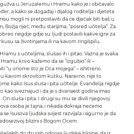
ika gužva u Jeruzalemu i Hramu kako je i običavalo
ođer, a kako se događaj i dijalog roditelja i djeteta
ja nisu mogli ni pretpostaviti da će dječak biti baš u
 Božja riječ, među starijima, “posred učitelja”. Za
obreo negdje gdje su ljudi postavili kakve igre za
su sa životinjama ili na kavom ringišpilu.
Hramu s učiteljima, slušao ih i pitao. Važna je svaka
u Hramu krivo kažemo da se “izgubio” ili –
 biti “u onome što je Oca mojega” – ishitreno
 u kavom skrovitom kutku. Naravno, nije to
tome kako Isus sluša i pita učitelje. Evanđelja nigdje
o kao sveznajući i da je s dvanaest godina imao
n sluša i pita. I drugi su mu se divili njegovoj
ova osoba je tajna, i nikada dokraja nećemo
 se Isusova ljudska svijest razvijala i sigurno je da
 nedosezivoj blizini s Bogom Ocem.
teljskih do drugih odnosa ljudske blizine, da iz