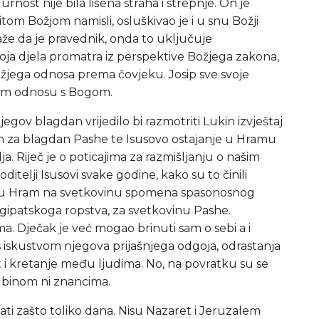
rnost nije bila lišena straha i strepnje. On je
tom Božjom namisli, osluškivao je i u snu Božji
kaže da je pravednik, onda to uključuje
svoja djela promatra iz perspektive Božjega zakona,
jega odnosa prema čovjeku. Josip sve svoje
nom odnosu s Bogom.
egov blagdan vrijedilo bi razmotriti Lukin izvještaj
m za blagdan Pashe te Isusovo ostajanje u Hramu
a. Riječ je o poticajima za razmišljanju o našim
ditelji Isusovi svake godine, kako su to činili
lem u Hram na svetkovinu spomena spasonosnog
gipatskoga ropstva, za svetkovinu Pashe.
ma. Dječak je već mogao brinuti sam o sebi a i
– s iskustvom njegova prijašnjega odgoja, odrastanja
t i kretanje među ljudima. No, na povratku su se
odbinom ni znancima.
itati zašto toliko dana. Nisu Nazaret i Jeruzalem