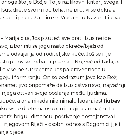
onoga što je Božje. To je razlikovni kriterij svega. I
Isus, dijete svojih roditelja, ne protivi se dokraja
staje i pridružuje im se. Vraća se u Nazaret i biva
– Marija pita, Josip šuteći sve prati, Isus ne ide
voj izbor niti se jogunasto okreće/bježi od
ijeme odvajanja od roditeljske kuće. Još se nije
astup. Još se treba pripremati. No, već od tada, od
igdje više ne susrećemo Josipa pravednoga u
goju i formiranju. On se podrazumijeva kao Božji
nametljivo pripomaže da Isus ostvari svoj najvažniji
 njega ostvari svoje poslanje među ljudima.
 uopće, a ona nikada nije nimalo lagan, jest
ljubav
ako svoje dijete na osoban i originalan način. Ta
rži brigu i distancu, poštivanje dostojanstva i
 njegovom Riječi – osobni odnos s Bogom cilj je i
anja djece.