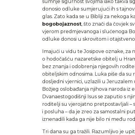
sumnje sigurnost svojima iako takva sigu
donosio odluke sumjerujući ih s tajnovi
glas. Zato kada se u Bibliji za nekoga 
bogobojaznost
, što znači da čovjek 
vjerom predmjevanoga i slućenoga Bož
odluke donosi u skrovitom i otajstve
Imajući u vidu te Josipove oznake, za nj
o hodočašću nazaretske obitelj u Hra
bez znanja i odobrenja njegovih roditelj
obiteljskim odnosima. Luka piše da su ro
dosljedni vjernici, uzlazili u Jeruza
Božjeg oslobađanja njihova naroda iz e
Dvanaestogodišnji Isus se zaputio s nji
roditelji su vjerojatno pretpostavljali 
i posluha – da je zreo za samostalni pu
iznenadili kada ga nije bilo ni među r
Tri dana su ga tražili. Razumljivo je up