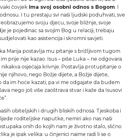
svaki čovjek
ima svoj osobni odnos s Bogom
. I
nosu. I tu prestaju svi naši ljudski poduhvati, sve
eobrazujemo svoju djecu, svoje bližnje, svoje
e je pojedinac sa svojim Bog u relaciji, trebaju
udjelovati kao asistencija i skromni savjeti.
jka Marija postavlja mu pitanje s brižljivom tugom
 im prije nije kazao. Isus – piše Luka – ne odgovara
ikakva osjećaja krivnje. Postavlja protupitanje o
e njihovo, nego Božje dijete, a Božje dijete,
ao da im hoće kazati, pa vi me odgajate da budem
šava nego još više zaoštrava stvar i kaže da Isusovi
če”.
aših obiteljskih i drugih bliskih odnosa. Tjeskoba i
lijede roditeljske naputke, nemiri ako nas naši
stupaka onih do kojih nam je životno stalo, slično
ika je ipak velika: u činjenici naime radi li se o