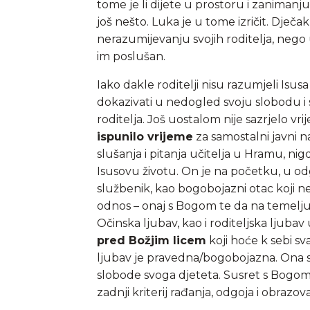
tome je li dijete u prostoru i zanimanju 
još nešto. Luka je u tome izričit. Dječak 
nerazumijevanju svojih roditelja, nego u
im poslušan.
Iako dakle roditelji nisu razumjeli Isusa 
dokazivati u nedogled svoju slobodu i s
roditelja. Još uostalom nije sazrjelo vr
ispunilo vrijeme
za samostalni javni n
slušanja i pitanja učitelja u Hramu, n
Isusovu životu. On je na početku, u od
službenik, kao bogobojazni otac koji ne
odnos – onaj s Bogom te da na temelju
Očinska ljubav, kao i roditeljska ljubav
pred Božjim licem
koji hoće k sebi sv
ljubav je pravedna/bogobojazna. Ona sad
slobode svoga djeteta. Susret s Bogom i
zadnji kriterij rađanja, odgoja i obrazov