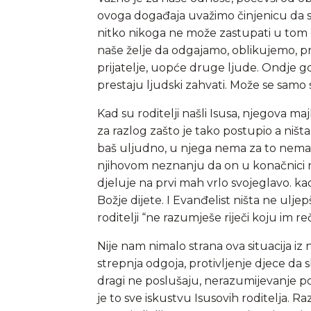
ovoga događaja uvažimo činjenicu da 
nitko nikoga ne može zastupati u tom od
naše želje da odgajamo, oblikujemo, pr
prijatelje, uopće druge ljude. Ondje gdj
prestaju ljudski zahvati. Može se samo s
Kad su roditelji našli Isusa, njegova ma
za razlog zašto je tako postupio a ništa
baš uljudno, u njega nema za to nema n
njihovom neznanju da on u konačnici nij
djeluje na prvi mah vrlo svojeglavo. k
Božje dijete. I Evanđelist ništa ne uljep
roditelji “ne razumješe riječi koju im re
Nije nam nimalo strana ova situacija iz n
strepnja odgoja, protivljenje djece da s
dragi ne poslušaju, nerazumijevanje po
je to sve iskustvu Isusovih roditelja. Razl