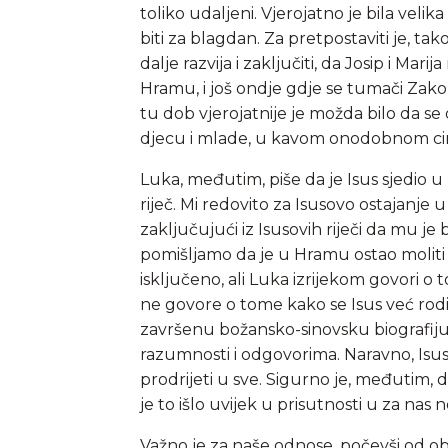
toliko udaljeni. Vjerojatno je bila vel
biti za blagdan. Za pretpostaviti je, tak
dalje razvija i zaključiti, da Josip i Mari
Hramu, i još ondje gdje se tumači Zakon,
tu dob vjerojatnije je možda bilo da se 
djecu i mlade, u kavom onodobnom cirku
Luka, međutim, piše da je Isus sjedio u 
riječ. Mi redovito za Isusovo ostajanje 
zaključujući iz Isusovih riječi da mu je
pomišljamo da je u Hramu ostao moliti
isključeno, ali Luka izrijekom govori o 
ne govore o tome kako se Isus već rodi
završenu božansko-sinovsku biografiju. O
razumnosti i odgovorima. Naravno, Isus
prodrijeti u sve. Sigurno je, međutim, da
je to išlo uvijek u prisutnosti u za nas
Važno je za naše odnose, počevši od obi