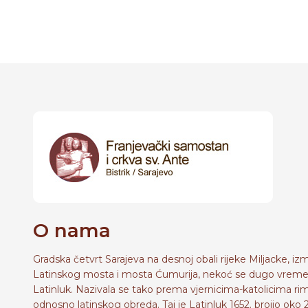
O nama
Gradska četvrt Sarajeva na desnoj obali rijeke Miljacke, i
Latinskog mosta i mosta Ćumurija, nekoć se dugo vreme
Latinluk. Nazivala se tako prema vjernicima-katolicima r
odnosno latinskog obreda. Taj je Latinluk 1652. brojio oko 