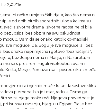
Lk 2,41-51a
jemu ni nešto umjetničkih djela, kao što nema ni
sip je od onih bitnih sporednih uloga kojima su
ot, svačija životna drama i životna radost ne bi bila
o bez Josipa, bez obzira na svu oskudnost
io moguć. Osim da se onako katoličko-magijski
u sve moguće. Da, Bogu je sve moguće, ali bez
ga, baš onako neprimjetna i gotovo “beznačajna”,
elo, bez Josipa nema ni Marije, ni Nazareta, ni
 mu se s prezirom rugali visokoobrazovani i
lo Krista, Mesije, Pomazanika – posrednika između
enici.
povjednici a i vjernici muče kako da sastave sliku
avidova plemena, bio je tesar, radnik. Pismo ga
je što se za njega može reći. Njegova pravednost je
j, pri Isusovu rađanju, bijegu u Egipat. Bio je bez