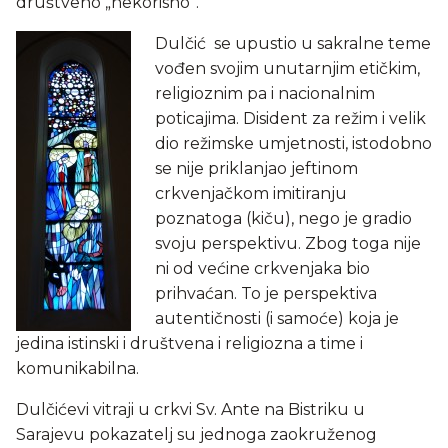
društveno „nekorisno“.
Dulčić se upustio u sakralne teme
vođen svojim unutarnjim etičkim,
religioznim pa i nacionalnim
poticajima. Disident za režim i velik
dio režimske umjetnosti, istodobno
se nije priklanjao jeftinom
crkvenjačkom imitiranju
poznatoga (kiču), nego je gradio
svoju perspektivu. Zbog toga nije
ni od većine crkvenjaka bio
prihvaćan. To je perspektiva
autentičnosti (i samoće) koja je
jedina istinski i društvena i religiozna a time i
komunikabilna.
Dulčićevi vitraji u crkvi Sv. Ante na Bistriku u
Sarajevu pokazatelj su jednoga zaokruženog