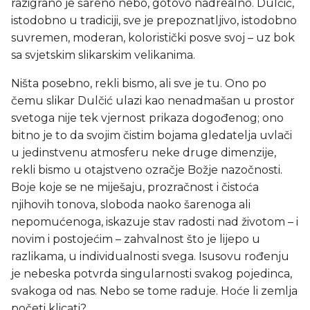
razigrano je šareno nebo, gotovo nadrealno. Dulčić,
istodobno u tradiciji, sve je prepoznatljivo, istodobno
suvremen, moderan, koloristički posve svoj – uz bok
sa svjetskim slikarskim velikanima.
Ništa posebno, rekli bismo, ali sve je tu. Ono po
čemu slikar Dulčić ulazi kao nenadmašan u prostor
svetoga nije tek vjernost prikaza dogođenog; ono
bitno je to da svojim čistim bojama gledatelja uvlači
u jedinstvenu atmosferu neke druge dimenzije,
rekli bismo u otajstveno ozračje Božje nazočnosti.
Boje koje se ne miješaju, prozračnost i čistoća
njihovih tonova, sloboda naoko šarenoga ali
nepomućenoga, iskazuje stav radosti nad životom – i
novim i postojećim – zahvalnost što je lijepo u
razlikama, u individualnosti svega. Isusovu rođenju
je nebeska potvrda singularnosti svakog pojedinca,
svakoga od nas. Nebo se tome raduje. Hoće li zemlja
početi klicati?