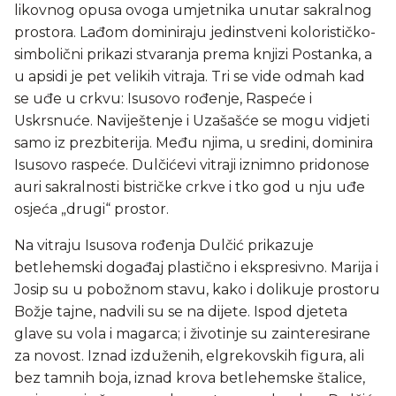
likovnog opusa ovoga umjetnika unutar sakralnog
prostora. Lađom dominiraju jedinstveni kolorističko-
simbolični prikazi stvaranja prema knjizi Postanka, a
u apsidi je pet velikih vitraja. Tri se vide odmah kad
se uđe u crkvu: Isusovo rođenje, Raspeće i
Uskrsnuće. Naviještenje i Uzašašće se mogu vidjeti
samo iz prezbiterija. Među njima, u sredini, dominira
Isusovo raspeće. Dulčićevi vitraji iznimno pridonose
auri sakralnosti bistričke crkve i tko god u nju uđe
osjeća „drugi“ prostor.
Na vitraju Isusova rođenja Dulčić prikazuje
betlehemski događaj plastično i ekspresivno. Marija i
Josip su u pobožnom stavu, kako i dolikuje prostoru
Božje tajne, nadvili su se na dijete. Ispod djeteta
glave su vola i magarca; i životinje su zainteresirane
za novost. Iznad izduženih, elgrekovskih figura, ali
bez tamnih boja, iznad krova betlehemske štalice,