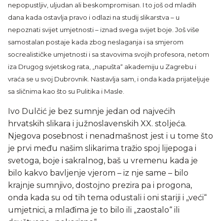
nepopustljiv, uljudan ali beskompromisan. I to još od mladih
dana kada ostavlja pravo i odlazi na studij slikarstva – u
nepoznati svijet umjetnosti – iznad svega svijet boje. Još više
samostalan postaje kada zbog neslaganja i sa smjerom
socrealističke umjetnosti i sa stavovima svojih profesora, netom
iza Drugog svjetskog rata, „napušta“ akademiju u Zagrebu i
vraća se u svoj Dubrovnik. Nastavlja sam, i onda kada prijateljuje
sa sličnima kao što su Pulitika i Masle.
Ivo Dulčić je bez sumnje jedan od najvećih
hrvatskih slikara i južnoslavenskih XX. stoljeća.
Njegova posebnost i nenadmašnost jest i u tome što
je prvi među našim slikarima tražio spoj lijepoga i
svetoga, boje i sakralnog, baš u vremenu kada je
bilo kakvo bavljenje vjerom – iz nje same – bilo
krajnje sumnjivo, dostojno prezira pa i progona,
onda kada su od tih tema odustali i oni stariji i „veći“
umjetnici, a mlađima je to bilo ili „zaostalo“ ili