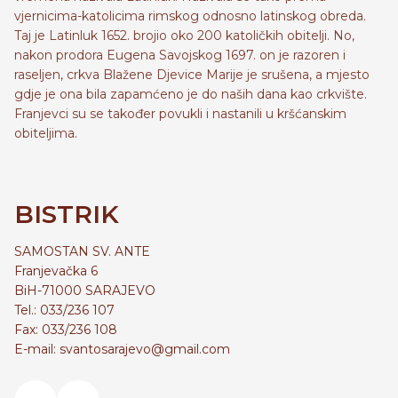
vjernicima-katolicima rimskog odnosno latinskog obreda.
Taj je Latinluk 1652. brojio oko 200 katoličkih obitelji. No,
nakon prodora Eugena Savojskog 1697. on je razoren i
raseljen, crkva Blažene Djevice Marije je srušena, a mjesto
gdje je ona bila zapamćeno je do naših dana kao crkvište.
Franjevci su se također povukli i nastanili u kršćanskim
obiteljima.
BISTRIK
SAMOSTAN SV. ANTE
Franjevačka 6
BiH-71000 SARAJEVO
Tel.: 033/236 107
Fax: 033/236 108
E-mail: svantosarajevo@gmail.com