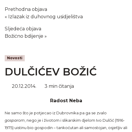
Prethodna objava
Izlazak iz duhovnog usidjelištva
Sljedeća objava
Božićno bdijenje
Novosti
DULČIĆEV BOŽIĆ
20.12.2014.
3 min čitanja
Radost Neba
Ne samo što je potjecao iz Dubrovnika pa ga se zvalo
gosparom
, nego je i životom i slikarskim djelom Ivo Dulčić (1916-
1975) uistinu bio gospodin – tankoćutan ali samostojan, osjetljiv ali