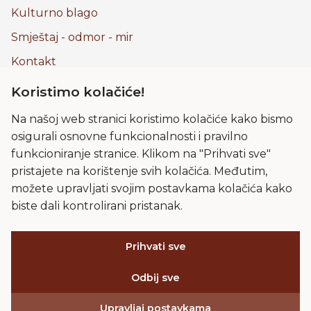
Kulturno blago
Smještaj - odmor - mir
Kontakt
Koristimo kolačiće!
Na našoj web stranici koristimo kolačiće kako bismo
Pravila privatnosti
osigurali osnovne funkcionalnosti i pravilno
Kolačići
funkcioniranje stranice. Klikom na "Prihvati sve"
pristajete na korištenje svih kolačića. Međutim,
Uvjeti korištenja
možete upravljati svojim postavkama kolačića kako
Frama
biste dali kontrolirani pristanak.
Impressum
Lokacija
Prihvati sve
Odbij sve
Upravljaj postavkama