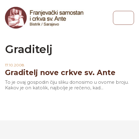
Skip to content
Skip to footer
Menu
Graditelj
17.10.2008.
Graditelj nove crkve sv. Ante
To je ovaj gospodin čiju sliku donosimo u ovome broju.
Kakov je on katolik, najbolje je rečeno, kad...