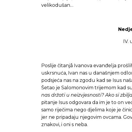
velikodušan…
Nedje
IV.
Poslije čitanjâ Ivanova evanđelja prošli
uskrsnuća, Ivan nas u današnjem odlom
podsjeća nas na zgodu kad se Isus na
Šetao je Salomonovim trijemom kad su ga
nas držati u neizvjesnosti? Ako si zbilj
pitanje Isus odgovara da im je to on već 
samo riječima nego djelima koje je činio
jer ne pripadaju njegovim ovcama. Govo
znakovi, i oni s neba.