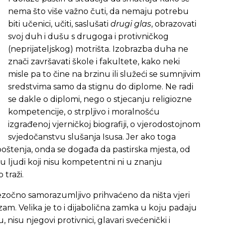
nema što više važno čuti, da nemaju potrebu
biti učenici, učiti, saslušati
drugi glas
, obrazovati
svoj duh i dušu s drugoga i protivničkog
(neprijateljskog) motrišta. Izobrazba duha ne
znači završavati škole i fakultete, kako neki
misle pa to čine na brzinu ili služeći se sumnjivim
sredstvima samo da stignu do diplome. Ne radi
se dakle o diplomi, nego o stjecanju religiozne
kompetencije, o strpljivo i moralnošću
izgrađenoj vjerničkoj biografiji, o vjerodostojnom
svjedočanstvu slušanja Isusa. Jer ako toga
oštenja, onda se događa da pastirska mjesta, od
ju ljudi koji nisu kompetentni ni u znanju
 traži.
bezočno samorazumljivo prihvaćeno da ništa vjeri
izam. Velika je to i dijabolična zamka u koju padaju
nisu njegovi protivnici, glavari svećenički i