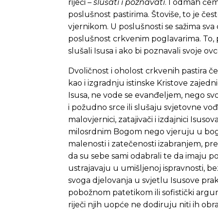
riječi –
slušati i poznavati
. I odmah ćemo
poslušnost pastirima. Štoviše, to je če
vjernikom. U poslušnosti se sažima sva 
poslušnost crkvenim poglavarima. To, po 
slušali Isusa i ako bi poznavali svoje ovc
Dvoličnost i oholost crkvenih pastira č
kao i izgradnju istinske Kristove zajedni
Isusa, ne vode se evanđeljem, nego svoj
i požudno srce ili slušaju svjetovne vođ
malovjernici, zatajivači i izdajnici Isus
milosrdnim Bogom nego vjeruju u bog
malenosti i zatečenosti izabranjem, pr
da su sebe sami odabrali te da imaju po
ustrajavaju u umišljenoj ispravnosti, bez
svoga djelovanja u svjetlu Isusove pra
pobožnom patetikom ili sofistički argu
riječi njih uopće ne dodiruju niti ih obr