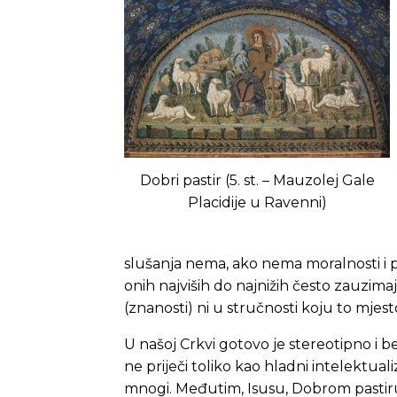
Dobri pastir (5. st. – Mauzolej Gale
Placidije u Ravenni)
slušanja nema, ako nema moralnosti i p
onih najviših do najnižih često zauzima
(znanosti) ni u stručnosti koju to mjesto
U našoj Crkvi gotovo je stereotipno i 
ne priječi toliko kao hladni intelektual
mnogi. Međutim, Isusu, Dobrom pastiru, 