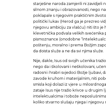
starješine naroda zamjerili ni zavidje
silnom znanju i obrazovanosti, nego na sn
poklapale s njegovim praktičnim životom.
politički lukav (Herod ga je prezreo vid
njegovu ambiciju za vlašću) niti što je ht
klevetnička podvala velikih svećenika p
pismoznance (onodobne “intelektualce
poštenju, moralno i prema Božjim zapov
da doista služe a ne da svi njima služe.
Nije, dakle, Isus od svojih učenika traži
nego da i školovani i neškolovani, uče
radosni i hrabri svjedoci Božje ljubavi
zavode kruhom i materijalnim, niti po
smisla koji dolazi iz vjere u milosrdnoga
zataje
Isus nije tražio krivce
u drugim l
intelektualcima i tobože neposlušnima v
koliko stvarno slušaju njega i njegovu r