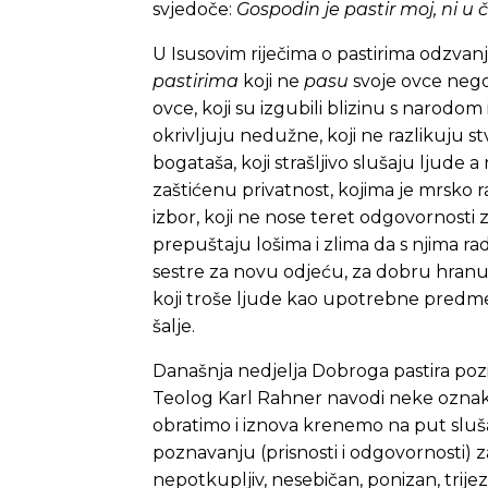
svjedoče:
Gospodin je pastir moj, ni u
U Isusovim riječima o pastirima odzvanja
pastirima
koji ne
pasu
svoje ovce neg
ovce, koji su izgubili blizinu s narodom
okrivljuju nedužne, koji ne razlikuju s
bogataša, koji strašljivo slušaju ljude 
zaštićenu privatnost, kojima je mrsko rad
izbor, koji ne nose teret odgovornosti
prepuštaju lošima i zlima da s njima rad
sestre za novu odjeću, za dobru hranu i
koji troše ljude kao upotrebne predmete
šalje.
Današnja nedjelja Dobroga pastira poziv
Teolog Karl Rahner navodi neke oznake
obratimo i iznova krenemo na put sluša
poznavanju (prisnosti i odgovornosti) za
nepotkupljiv, nesebičan, ponizan, trije