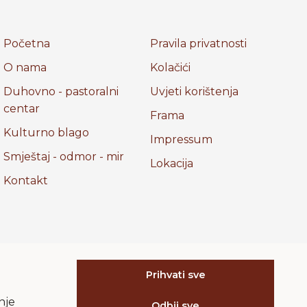
Početna
Pravila privatnosti
O nama
Kolačići
Duhovno - pastoralni
Uvjeti korištenja
centar
Frama
Kulturno blago
Impressum
Smještaj - odmor - mir
Lokacija
Kontakt
Prihvati sve
nje
Odbij sve