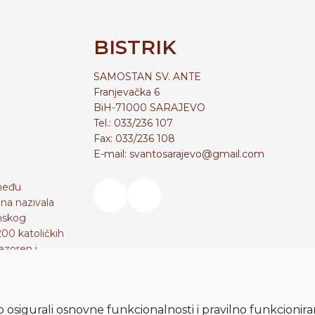
BISTRIK
SAMOSTAN SV. ANTE
Franjevačka 6
BiH-71000 SARAJEVO
Tel.: 033/236 107
Fax: 033/236 108
E-mail: svantosarajevo@gmail.com
zmeđu
na nazivala
imskog
200 katoličkih
azoren i
 gdje je ona
u se također
 osigurali osnovne funkcionalnosti i pravilno funkcionira