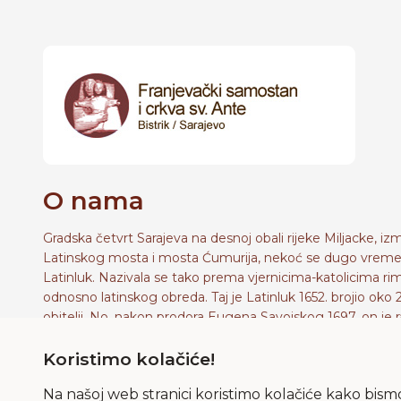
O nama
Gradska četvrt Sarajeva na desnoj obali rijeke Miljacke, i
Latinskog mosta i mosta Ćumurija, nekoć se dugo vreme
Latinluk. Nazivala se tako prema vjernicima-katolicima r
odnosno latinskog obreda. Taj je Latinluk 1652. brojio oko 
obitelji. No, nakon prodora Eugena Savojskog 1697. on je r
raseljen, crkva Blažene Djevice Marije je srušena, a mjesto
Koristimo kolačiće!
bila zapamćeno je do naših dana kao crkvište. Franjevci s
povukli i nastanili u kršćanskim obiteljima.
Na našoj web stranici koristimo kolačiće kako bismo