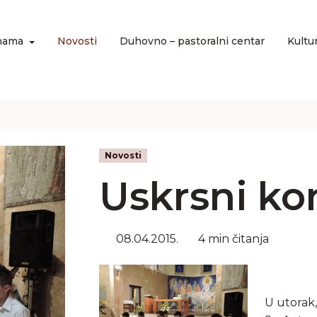
nama
Novosti
Duhovno – pastoralni centar
Kultu
Novosti
Uskrsni ko
08.04.2015.
4 min čitanja
U utorak, 