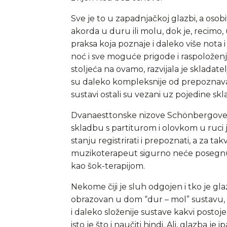
Sve je to u zapadnjačkoj glazbi, a osob
akorda u duru ili molu, dok je, recimo, 
praksa koja poznaje i daleko više nota i
noć i sve moguće prigode i raspoložen
stoljeća na ovamo, razvijala je skladat
su daleko kompleksnije od prepoznavanja
sustavi ostali su vezani uz pojedine skl
Dvanaesttonske nizove Schönbergove do
skladbu s partiturom i olovkom u ruci 
stanju registrirati i prepoznati, a za 
muzikoterapeut sigurno neće posegnu
kao šok-terapijom.
Nekome čiji je sluh odgojen i tko je g
obrazovan u dom “dur – mol” sustavu, 
i daleko složenije sustave kakvi postoj
isto je što i naučiti hindi. Ali, glazba j