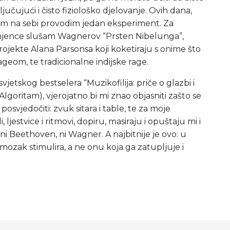
ljučujući i čisto fiziološko djelovanje. Ovih dana,
am na sebi provodim jedan eksperiment. Za
izmjence slušam Wagnerov “Prsten Nibelunga”,
rojekte Alana Parsonsa koji koketiraju s onime što
ageom, te tradicionalne indijske rage.
jetskog bestselera “Muzikofilija: priče o glazbi i
goritam), vjerojatno bi mi znao objasniti zašto se
posvjedočiti: zvuk sitara i table, te za moje
ljestvice i ritmovi, dopiru, masiraju i opuštaju mi i
ni Beethoven, ni Wagner. A najbitnije je ovo: u
ozak stimulira, a ne onu koja ga zatupljuje i