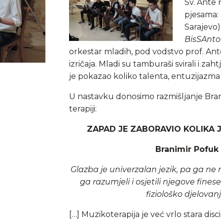
Sv. Ante 
pjesama:
Sarajevo)
BisSAnto
orkestar mladih, pod vodstvo prof. A
izričaja. Mladi su tamburaši svirali i z
je pokazao koliko talenta, entuzijazma
U nastavku donosimo razmišljanje Bran
terapiji:
ZAPAD JE ZABORAVIO KOLIKA 
Branimir Pofuk
Glazba je univerzalan jezik, pa ga ne 
ga razumjeli i osjetili njegove finese,
fiziološko djelovan
[…] Muzikoterapija je već vrlo stara disc