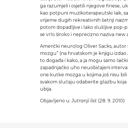
ga razumjeli i osjetili njegove finese, uk
kao potpuni muzikoterapeutski laik, s
vrijeme dugih rekreativnih šetnji na
potom dopadljive i lako slušljive pop-p
se vrlo široko i neprecizno naziva new 
Američki neurolog Oliver Sacks, autor sv
mozgu” (na hrvatskom je knjigu izdao Al
to događa i kako, a ja mogu samo laički 
zapadnjačko uho neuobičajeni intervali, 
one kutke mozga u kojima još nisu bili 
svakom slučaju odaberite glazbu koja m
ubija.
Objavljeno u:
Jutranji list
(28. 9. 2010)