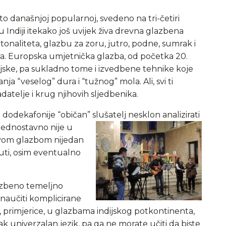
ito današnjoj popularnoj, svedeno na tri-četiri
u Indiji itekako još uvijek živa drevna glazbena
 tonaliteta, glazbu za zoru, jutro, podne, sumrak i
ja. Europska umjetnička glazba, od početka 20.
eljske, pa sukladno tome i izvedbene tehnike koje
 “veselog” dura i “tužnog” mola. Ali, svi ti
adatelje i krug njihovih sljedbenika.
dekafonije “običan” slušatelj nesklon analizirati
jednostavno nije u
takvom glazbom nijedan
ti, osim eventualno
lazbeno temeljno
naučiti komplicirane
e, primjerice, u glazbama indijskog potkontinenta,
e ipak univerzalan jezik, pa ga ne morate učiti da biste