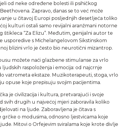
jeli od neke određene bolesti ili psihičkog
, Beethovena. Zapravo, danas se to već može
anje u čitavoj Europi posljednjih desetljeća toliko
j kulturi ostali samo revijalni aranžmani notorne
og štikleca “Za Elizu”. Međutim, genijalni autor te
ke usporedive s Michelangelovom Sikstinskom
j blizini vrlo je često bio neurotični mizantrop.
usu možete naći glazbene stimulanse za vrlo
 ljudskih raspoloženja i emocija: od najcrnje
do vatrometa ekstaze. Muzikoterapeuti, stoga, vrlo
u opuse koje prepisuju svojim pacijentima.
a je civilizacija i kultura, pretvarajući i svoje
d svih drugih u najvećoj mjeri zaboravila koliko
elovati na ljude. Zaboravljena je čitava s
 grčke o modusima, odnosno ljestvicama koje
ljude. Mitovi o Orfejevim sviralama koje krote divlje