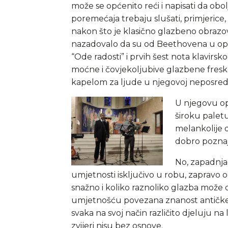
može se općenito reći i napisati da obol
poremećaja trebaju slušati, primjerice
nakon što je klasično glazbeno obrazov
nazadovalo da su od Beethovena u općo
“Ode radosti” i prvih šest nota klavirsk
moćne i čovjekoljubive glazbene fres
kapelom za ljude u njegovoj neposredno
U njegovu op
široku paletu
melankolije 
dobro poznaj
No, zapadnjačk
umjetnosti isključivo u robu, zapravo o
snažno i koliko raznoliko glazba može dj
umjetnošću povezana znanost antičke
svaka na svoj način različito djeluju na 
zvijeri nisu bez osnove.