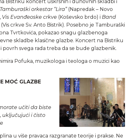
na Bistriku koncert uskrsnih i duhovnih skladbi i
Tamburaški orkestar “Lira”
(Napredak – Novo
,
Vis Evanđeoske crkve
(Koševsko brdo) i
Band
(Vis crkve Sv. Anto Bistrik). Posebno je Tamburaški
ntona Tvrtkovića, pokazao snagu glazbenoga
ahtjevne skladbe klasične glazbe. Koncert na Bistriku
 i povrh svega rada treba da se bude glazbenik.
imira Pofuka, muzikologa i teologa o muzici kao
JE MOĆ G
LAZBE
morate učiti da biste
 uključujući i čisto
je
iplina u više pravaca razgranate teorije i prakse. Ne