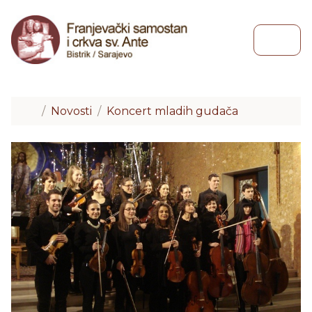
Skip to content
Skip to footer
Menu
Home
Novosti
Koncert mladih gudača