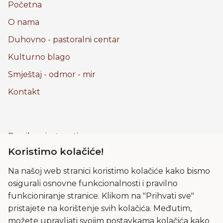
Početna
O nama
Duhovno - pastoralni centar
Kulturno blago
Smještaj - odmor - mir
Kontakt
Pravila privatnosti
Koristimo kolačiće!
Kolačići
Uvjeti korištenja
Na našoj web stranici koristimo kolačiće kako bismo
osigurali osnovne funkcionalnosti i pravilno
Frama
funkcioniranje stranice. Klikom na "Prihvati sve"
Impressum
pristajete na korištenje svih kolačića. Međutim,
možete upravljati svojim postavkama kolačića kako