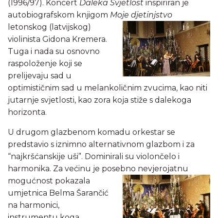
(1996/97). Koncert
Daleka Svjetlost
inspiriran je
autobiografskom knjigom
Moje djetinjstvo
letonskog (latvijskog)
violinista Gidona Kremera.
Tuga i nada su osnovno
raspoloženje koji se
prelijevaju sad u
optimističnim sad u melankoličnim zvucima, kao niti
jutarnje svjetlosti, kao zora koja stiže s dalekoga
horizonta.
U drugom glazbenom komadu orkestar se
predstavio s iznimno alternativnom glazbom i za
“najkršćanskije uši”. Dominirali su violončelo i
harmonika. Za većinu je posebno nevjerojatnu
mogućnost
pokazala
umjetnica Belma Šarančić
na harmonici,
instrumentu koga