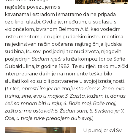
najčešće povezujemo s
kavanama i estradom i smatramo da ne pripada
ozbiljnoj glazbi. Ovdje je, međutim, u suglasju s
violončelom, izvrsnom Belmom Alić, kao vodećim
instrumentom, i drugim gudačkim instrumentima
na jedinstven način dočarana najtragičnija ljudska
sudbina, Isusovi posljednji trenuci života, njegovih
posljednjih
Sedam riječi
s križa kompozitorice Sofie
Gubaidulina, iz godine 1982. Te su riječi tako muzički
interpretirane da ih je na momente teško bilo
slušati koliko su bili postvarene u svojoj izražajnosti.
(
1. Oče, oprosti im jer ne znaju što čine; 2. Ženo, evo
ti sina; sine, evo ti majke; 3. Zaista, kažem ti, danas
ćeš sa mnom biti u raju; 4. Bože moj, Bože moj,
zašto si me ostavio?; 5. Žedan sam; 6. Svršeno je; 7.
Oče, u tvoje ruke predajem duh svoj.
)
U punoj crkvi Sv.