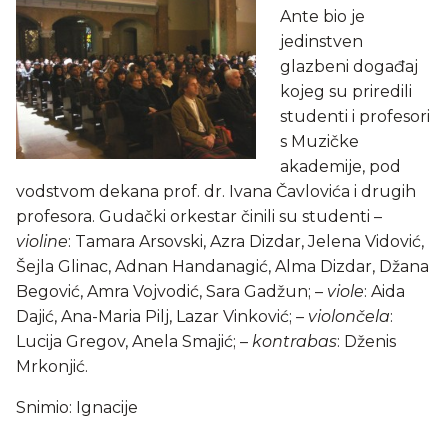
Ante bio je
jedinstven
glazbeni događaj
kojeg su priredili
studenti i profesori
s Muzičke
akademije, pod
vodstvom dekana prof. dr. Ivana Čavlovića i drugih
profesora. Gudački orkestar činili su studenti –
violine
: Tamara Arsovski, Azra Dizdar, Jelena Vidović,
Šejla Glinac, Adnan Handanagić, Alma Dizdar, Džana
Begović, Amra Vojvodić, Sara Gadžun; –
viole
: Aida
Dajić, Ana-Maria Pilj, Lazar Vinković; –
violončela
:
Lucija Gregov, Anela Smajić; –
kontrabas
: Dženis
Mrkonjić.
Snimio: Ignacije