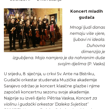
Koncert mladih
gudača
Mnogi ljudi danas
nemaju više vjere,
ljubavi ni ideala.
Duhovna
dimenzija je
izgubljena. Moja namjera je da nahranim duše
svojim djelima
(P. Vasks)
U srijedu, 8. siječnja, u crkvi Sv. Ante na Bistriku,
Gudački orkestar studenata Muzičke akademije
Sarajevo održao je koncert klasične glazbe i njime
započeli koncertnu sezonu svoje akademije.
Najprije su izveli djelo: Pētrisa Vasksa,
Koncert za
violinu i gudački orkestar ‘Daleka Svjetlost’