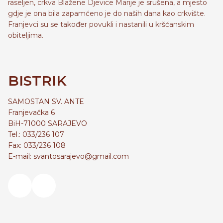
raseljen, crkva Blažene Djevice Marije je srušena, a mjesto
gdje je ona bila zapamćeno je do naših dana kao crkvište.
Franjevci su se također povukli i nastanili u kršćanskim
obiteljima.
BISTRIK
SAMOSTAN SV. ANTE
Franjevačka 6
BiH-71000 SARAJEVO
Tel.: 033/236 107
Fax: 033/236 108
E-mail: svantosarajevo@gmail.com