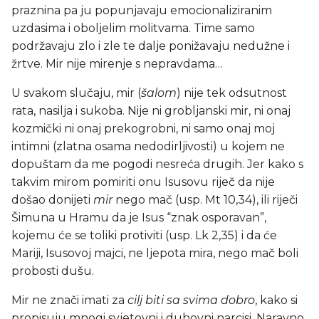
praznina pa ju popunjavaju emocionaliziranim
uzdasima i oboljelim molitvama. Time samo
podržavaju zlo i zle te dalje ponižavaju nedužne i
žrtve. Mir nije mirenje s nepravdama…
U svakom slučaju, mir (
šalom
) nije tek odsutnost
rata, nasilja i sukoba. Nije ni grobljanski mir, ni onaj
kozmički ni onaj prekogrobni, ni samo onaj moj
intimni (zlatna osama nedodirljivosti) u kojem ne
dopuštam da me pogodi nesreća drugih. Jer kako s
takvim mirom pomiriti onu Isusovu riječ da nije
došao donijeti
mir
nego mač (usp. Mt 10,34), ili riječi
Šimuna u Hramu da je Isus “znak osporavan”,
kojemu će se toliki protiviti (usp. Lk 2,35) i da će
Mariji, Isusovoj majci, ne ljepota mira, nego mač boli
probosti dušu.
Mir ne znači imati za
cilj biti sa svima dobro
, kako si
propisuju mnogi svjetovni i duhovni narcisi. Naravno