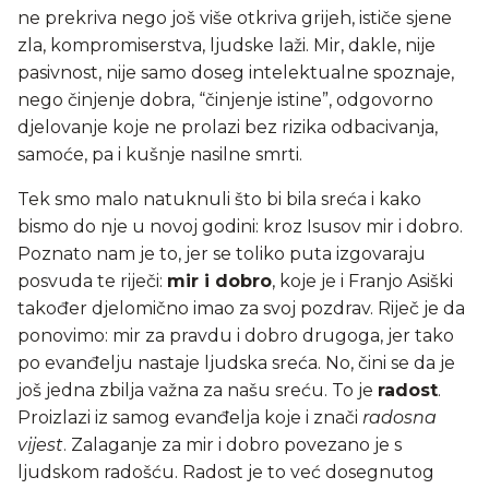
ne prekriva nego još više otkriva grijeh, ističe sjene
zla, kompromiserstva, ljudske laži. Mir, dakle, nije
pasivnost, nije samo doseg intelektualne spoznaje,
nego činjenje dobra, “činjenje istine”, odgovorno
djelovanje koje ne prolazi bez rizika odbacivanja,
samoće, pa i kušnje nasilne smrti.
Tek smo malo natuknuli što bi bila sreća i kako
bismo do nje u novoj godini: kroz Isusov mir i dobro.
Poznato nam je to, jer se toliko puta izgovaraju
posvuda te riječi:
mir i dobro
, koje je i Franjo Asiški
također djelomično imao za svoj pozdrav. Riječ je da
ponovimo: mir za pravdu i dobro drugoga, jer tako
po evanđelju nastaje ljudska sreća. No, čini se da je
još jedna zbilja važna za našu sreću. To je
radost
.
Proizlazi iz samog evanđelja koje i znači
radosna
vijest
. Zalaganje za mir i dobro povezano je s
ljudskom radošću. Radost je to već dosegnutog