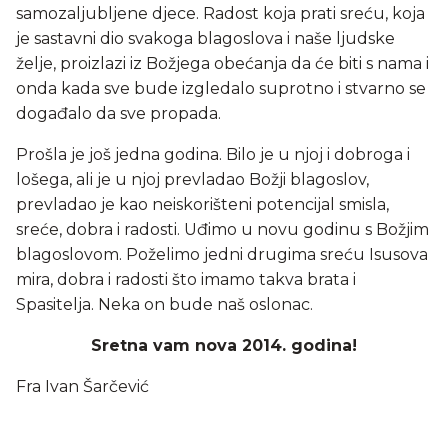
samozaljubljene djece. Radost koja prati sreću, koja
je sastavni dio svakoga blagoslova i naše ljudske
želje, proizlazi iz Božjega obećanja da će biti s nama i
onda kada sve bude izgledalo suprotno i stvarno se
događalo da sve propada.
Prošla je još jedna godina. Bilo je u njoj i dobroga i
lošega, ali je u njoj prevladao Božji blagoslov,
prevladao je kao neiskorišteni potencijal smisla,
sreće, dobra i radosti. Uđimo u novu godinu s Božjim
blagoslovom. Poželimo jedni drugima sreću Isusova
mira, dobra i radosti što imamo takva brata i
Spasitelja. Neka on bude naš oslonac.
Sretna vam nova 2014. godina!
Fra Ivan Šarčević