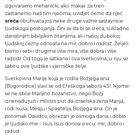
izgovaramo mehanički, ako makar za tren
zastanemo nad tim riječima, uvidjet ćemo da riječ
sreća
obuhvaća još neke druge važne sastavnice
ljudskoga postojanja. Čini se da bi se sreća, sukladno
današnjim biblijskim čitanjima, ali i našoj dubokoj
ljudskoj čežnji odnosila na
mir
,
dobro
i
radost
. Željeli
bismo i sebi i drugima više mira, više dobra i više
radosti. Od toga je satkana i ova svetkovina, u nju se
sabiru ove ljudske i vjerničke želje.
Svetkovina Marije koja je rodila Božjega sina
(Bogorodice) slavi se od Efeškoga sabora 431. Njome
se ne ističe Marijino božanstvo, nego Božji
iznenađujući i milosni put da izraelska žena Marija,
rodi Isusa, Mesiju i Spasitelja, Božjega sina. On je
potomak Davidov, obrezan je osmoga dana, i dobio
je ljudsko ime – Isus. Isus donosi sreću: mir, dobro i
radost.