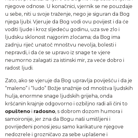
njegove odnose. U konačnici, vjernik se ne pouzdaje
u sebe, niti u svoje traženje, nego je siguran da Bog
njega ljubi. Vjeruje da Bog vodi ovu povijest i da će
voditi ljude i kroz sljedeću godinu, uza sve zlo i
ljudsku sklonost najgorim zloćama; da Bog ima
zadnju riječ unatoč mnoštvu nevolja, bolesti i
nepravdi, i da će se upravo iz snage te vjere
neumorno zalagati za istinski mir, za veće dobro i
radost ljudi.
Zato, ako se vjeruje da Bog upravlja poviješću i da je
“maleno” i “ludo” Božje snažnije od mnoštva ljudskih
hulja, enormne snage ljudskih grijeha, onda
kršćanin krajnje odgovorno i ozbiljno radi ali čini to
opušteno
i
radosno
, s dobrom dozom humora i
samoironije, jer zna da Bogu naši umišljeni i
povrijeđeni ponosi jesu samo karikature njegove
nedozrele i grozničavo za sebe uplašene i