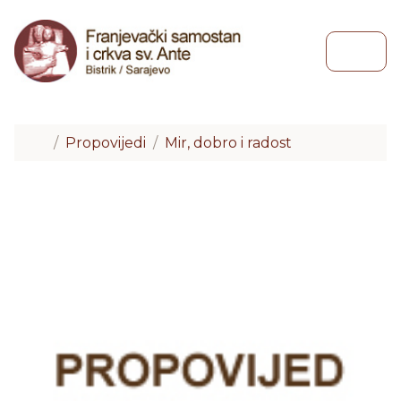
Skip to content
Skip to footer
Menu
Home
Propovijedi
Mir, dobro i radost