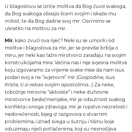
U blagoslovu se izriče molitva da Bog
čuva
svakoga,
da Bog svakoga
obasja licem svojim
i iskaže mu
milost
, te da Bog dadne svoj mir. Osvrnimo se
ukratko na molitvu za mir.
Mir
, kako zvuči ova riječ? Neki su se umorili i od
molitve i blagoslova za mir, jer se previše brblja o
miru, jer neki kao lažni mirotvorci zarađaju na svojim
konstrukcijama mira. Većina nas i nije svjesna molitve
koju izgovaramo za vrijeme svake mise da nam Isus
podari svoj a ne “svjetovni” mir (
Gospodine, Isus
Kriste, ti si rekao svojim apostolima…
) Za neke,
tobožnje mirovne “aktiviste” i neke duhovne
mirotvorce beskičmenjake, mir je odsutnost svakog
konflikta i onoga zdravoga, mir je ropstvo nezrelosti i
nedorečenosti, bijeg iz razgovora o stvarnim
problemima, i iznad svega u šutnju i tišinu koje
oduzimaju riječi potlačenima, koji su nesnošljiva