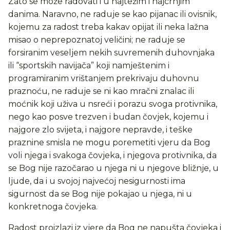
Zato se može radovati i u najtežim i najcrnjim
danima. Naravno, ne raduje se kao pijanac ili ovisnik,
kojemu za radost treba kakav opijat ili neka lažna
misao o neprepoznatoj veličini; ne raduje se
forsiranim veseljem nekih suvremenih duhovnjaka
ili “sportskih navijača” koji namještenim i
programiranim vrištanjem prekrivaju duhovnu
praznoću, ne raduje se ni kao mračni znalac ili
moćnik koji uživa u nsreći i porazu svoga protivnika,
nego kao posve trezven i budan čovjek, kojemu i
najgore zlo svijeta, i najgore nepravde, i teške
praznine smisla ne mogu poremetiti vjeru da Bog
voli njega i svakoga čovjeka, i njegova protivnika, da
se Bog nije razočarao u njega ni u njegove bližnje, u
ljude, da i u svojoj najvećoj nesigurnosti ima
sigurnost da se Bog nije pokajao u njega, ni u
konkretnoga čovjeka.
Radost proizlazi iz vjere da Bog ne napušta čovjeka i