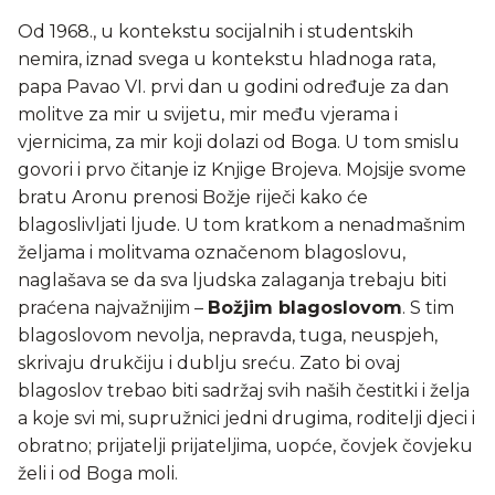
Od 1968., u kontekstu socijalnih i studentskih
nemira, iznad svega u kontekstu hladnoga rata,
papa Pavao VI. prvi dan u godini određuje za dan
molitve za mir u svijetu, mir među vjerama i
vjernicima, za mir koji dolazi od Boga. U tom smislu
govori i prvo čitanje iz Knjige Brojeva. Mojsije svome
bratu Aronu prenosi Božje riječi kako će
blagoslivljati ljude. U tom kratkom a nenadmašnim
željama i molitvama označenom blagoslovu,
naglašava se da sva ljudska zalaganja trebaju biti
praćena najvažnijim –
Božjim blagoslovom
. S tim
blagoslovom nevolja, nepravda, tuga, neuspjeh,
skrivaju drukčiju i dublju sreću. Zato bi ovaj
blagoslov trebao biti sadržaj svih naših čestitki i želja
a koje svi mi, supružnici jedni drugima, roditelji djeci i
obratno; prijatelji prijateljima, uopće, čovjek čovjeku
želi i od Boga moli.