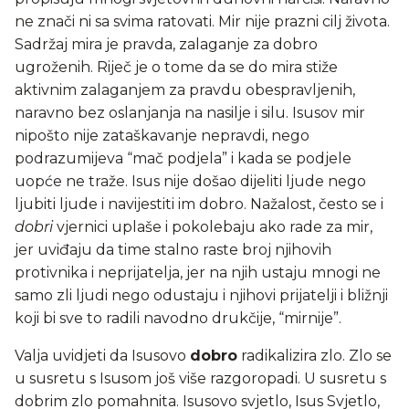
ne znači ni sa svima ratovati. Mir nije prazni cilj života.
Sadržaj mira je pravda, zalaganje za dobro
ugroženih. Riječ je o tome da se do mira stiže
aktivnim zalaganjem za pravdu obespravljenih,
naravno bez oslanjanja na nasilje i silu. Isusov mir
nipošto nije zataškavanje nepravdi, nego
podrazumijeva “mač podjela” i kada se podjele
uopće ne traže. Isus nije došao dijeliti ljude nego
ljubiti ljude i navijestiti im dobro. Nažalost, često se i
dobri
vjernici uplaše i pokolebaju ako rade za mir,
jer uviđaju da time stalno raste broj njihovih
protivnika i neprijatelja, jer na njih ustaju mnogi ne
samo zli ljudi nego odustaju i njihovi prijatelji i bližnji
koji bi sve to radili navodno drukčije, “mirnije”.
Valja uvidjeti da Isusovo
dobro
radikalizira zlo. Zlo se
u susretu s Isusom još više razgoropadi. U susretu s
dobrim zlo pomahnita. Isusovo svjetlo, Isus Svjetlo,