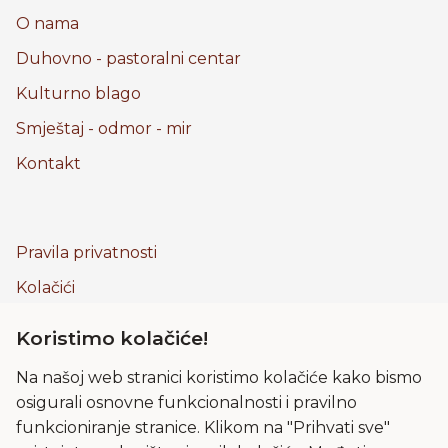
O nama
Duhovno - pastoralni centar
Kulturno blago
Smještaj - odmor - mir
Kontakt
Pravila privatnosti
Kolačići
Uvjeti korištenja
Koristimo kolačiće!
Frama
Na našoj web stranici koristimo kolačiće kako bismo
Impressum
osigurali osnovne funkcionalnosti i pravilno
Lokacija
funkcioniranje stranice. Klikom na "Prihvati sve"