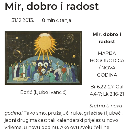
Mir, dobro i radost
31.12.2013.
8 min čitanja
Mir, dobro i
radost
MARIJA
BOGORODICA
/ NOVA
GODINA
Br 6,22-27; Gal
Božić (Ljubo Ivančić)
4,4-7; Lk 2,16-21
Sretna ti nova
godina!
Tako smo, pružajući ruke, grleći se i ljubeći,
jedni drugima čestitali kalendarski prijelaz u novo
vrijeme, u novu godinu. Ako ovu svoju želji ne