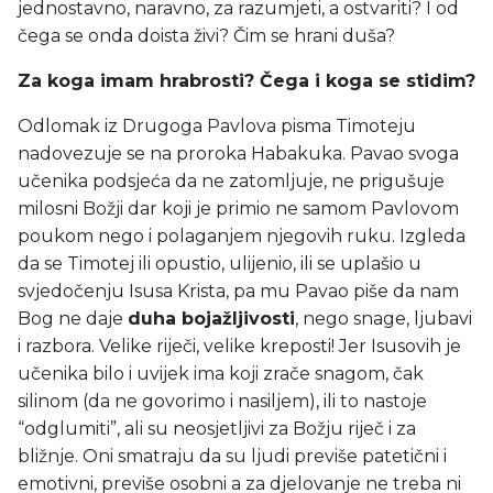
jednostavno, naravno, za razumjeti, a ostvariti? I od
čega se onda doista živi? Čim se hrani duša?
Za koga imam hrabrosti? Čega i koga se stidim?
Odlomak iz Drugoga Pavlova pisma Timoteju
nadovezuje se na proroka Habakuka. Pavao svoga
učenika podsjeća da ne zatomljuje, ne prigušuje
milosni Božji dar koji je primio ne samom Pavlovom
poukom nego i polaganjem njegovih ruku. Izgleda
da se Timotej ili opustio, ulijenio, ili se uplašio u
svjedočenju Isusa Krista, pa mu Pavao piše da nam
Bog ne daje
duha bojažljivosti
, nego snage, ljubavi
i razbora. Velike riječi, velike kreposti! Jer Isusovih je
učenika bilo i uvijek ima koji zrače snagom, čak
silinom (da ne govorimo i nasiljem), ili to nastoje
“odglumiti”, ali su neosjetljivi za Božju riječ i za
bližnje. Oni smatraju da su ljudi previše patetični i
emotivni, previše osobni a za djelovanje ne treba ni