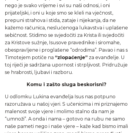
nego je svako vrijeme i svi su naši odnosi, i oni
prijateljski, i oni u koje smo se kleli na vječnost,
prepuni strahova i stida, zataje i nijekanja, da ne
kažemo računica, neslućenoga lukavstva i uplašene
sebičnost. Stidimo se svjedočiti za Krista ili svjedočiti
za Kristove sužnje, Isusove pravednike i siromahe,
obespravljene i proglašene “odrodima”. Pavao i nas s
Timotejem potiče na
“zlopaćenje”
za evanđelje. U
toj riječi je sadržana upornost i strpljivost. Pridružuje
se hrabrosti, ljubavi i razboru.
Komu i zašto sluga beskorisni?
U odlomku Lukina evanđelja Isus nas potpuno
razoružava u našoj vjeri. S učenicima i mi priznajemo
malenost svoje vjere i molimo stalno da nam je
“umnoži”. A onda i nama – gotovo na rubu ne samo
naše pameti nego i naše vjere – kaže kad bismo imali