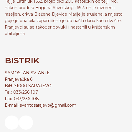
Taj je Latinluk 1652. brojio oko 200 katoličkih obitelji. No,
nakon prodora Eugena Savojskog 1697. on je razoren i
raseljen, crkva Blažene Djevice Marije je srušena, a mjesto
gdje je ona bila zapamćeno je do naših dana kao crkvište.
Franjevci su se također povukli i nastanili u kršćanskim
obiteljima.
BISTRIK
SAMOSTAN SV. ANTE
Franjevačka 6
BiH-71000 SARAJEVO
Tel.: 033/236 107
Fax: 033/236 108
E-mail: svantosarajevo@gmail.com