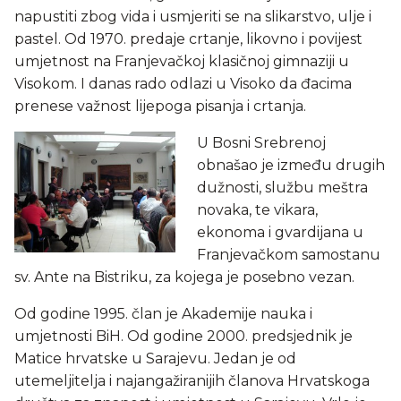
napustiti zbog vida i usmjeriti se na slikarstvo, ulje i
pastel. Od 1970. predaje crtanje, likovno i povijest
umjetnost na Franjevačkoj klasičnoj gimnaziji u
Visokom. I danas rado odlazi u Visoko da đacima
prenese važnost lijepoga pisanja i crtanja.
U Bosni Srebrenoj
obnašao je između drugih
dužnosti, službu meštra
novaka, te vikara,
ekonoma i gvardijana u
Franjevačkom samostanu
sv. Ante na Bistriku, za kojega je posebno vezan.
Od godine 1995. član je Akademije nauka i
umjetnosti BiH. Od godine 2000. predsjednik je
Matice hrvatske u Sarajevu. Jedan je od
utemeljitelja i najangažiranijih članova Hrvatskoga