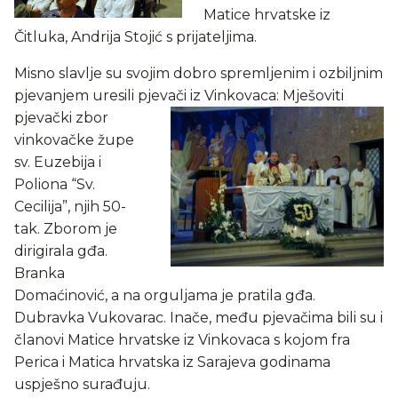
Matice hrvatske iz
Čitluka, Andrija Stojić s prijateljima.
Misno slavlje su svojim dobro spremljenim i ozbiljnim
pjevanjem uresili pjevači iz Vinkovaca: Mješoviti
pjevački zbor
vinkovačke župe
sv. Euzebija i
Poliona “Sv.
Cecilija”, njih 50-
tak. Zborom je
dirigirala gđa.
Branka
Domaćinović, a na orguljama je pratila gđa.
Dubravka Vukovarac. Inače, među pjevačima bili su i
članovi Matice hrvatske iz Vinkovaca s kojom fra
Perica i Matica hrvatska iz Sarajeva godinama
uspješno surađuju.