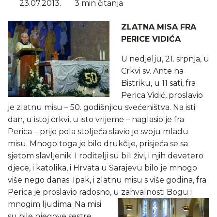
23.07.2013.
3 min čitanja
ZLATNA MISA FRA
PERICE VIDIĆA
U nedjelju, 21. srpnja, u
Crkvi sv. Ante na
Bistriku, u 11 sati, fra
Perica Vidić, proslavio
je zlatnu misu – 50. godišnjicu svećeništva. Na isti
dan, u istoj crkvi, u isto vrijeme – naglasio je fra
Perica – prije pola stoljeća slavio je svoju mladu
misu. Mnogo toga je bilo drukčije, prisjeća se sa
sjetom slavljenik. I roditelji su bili živi, i njih devetero
djece, i katolika, i Hrvata u Sarajevu bilo je mnogo
više nego danas. Ipak, i zlatnu misu s više godina, fra
Perica je proslavio radosno, u zahvalnosti Bogu i
mnogim ljudima. Na misi
su bile njegove sestre