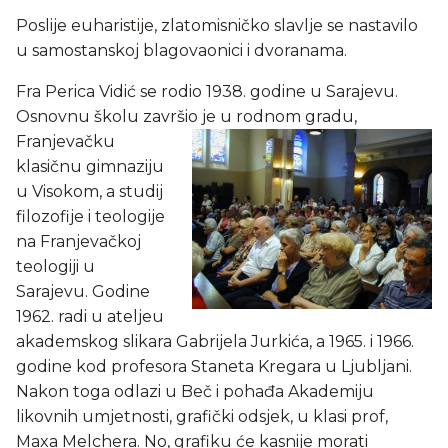
Poslije euharistije, zlatomisničko slavlje se nastavilo
u samostanskoj blagovaonici i dvoranama.
Fra Perica Vidić se rodio 1938. godine u Sarajevu.
Osnovnu školu završio je u rodnom gradu,
Franjevačku
klasičnu gimnaziju
u Visokom, a studij
filozofije i teologije
na Franjevačkoj
teologiji u
Sarajevu. Godine
1962. radi u ateljeu
akademskog slikara Gabrijela Jurkića, a 1965. i 1966.
godine kod profesora Staneta Kregara u Ljubljani.
Nakon toga odlazi u Beč i pohađa Akademiju
likovnih umjetnosti, grafički odsjek, u klasi prof,
Maxa Melchera. No, grafiku će kasnije morati