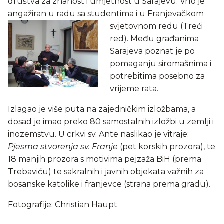
društva za znanost i umjetnost u Sarajevu. Vrlo je
angažiran u radu sa studentima i u Franjevačkom
svjetovnom redu (Treći
red). Među građanima
Sarajeva poznat je po
pomaganju siromašnima i
potrebitima posebno za
vrijeme rata.
Izlagao je više puta na zajedničkim izložbama, a
dosad je imao preko 80 samostalnih izložbi u zemlji i
inozemstvu. U crkvi sv. Ante naslikao je vitraje:
Pjesma stvorenja sv. Franje
(pet korskih prozora), te
18 manjih prozora s motivima pejzaža BiH (prema
Trebaviću) te sakralnih i javnih objekata važnih za
bosanske katolike i franjevce (strana prema gradu).
Fotografije: Christian Haupt