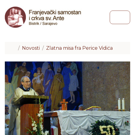
Skip to content
Skip to footer
Menu
Home
Novosti
Zlatna misa fra Perice Vidića