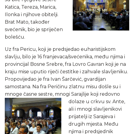
Katica, Tereza, Marica,
Ilonka i njihove obitelji.
Brat Mato, također
svećenik, bio je spriječen
bolešću.
Uz fra Pericu, koji je predsjedao euharistijskom
slavlju, bilo je 16 franjevaca/svećenika, među njima i
provincijal Bosne Srebre, fra Lovro Gavran koji je na
kraju mise uputio riječi čestitke i zahvale slavljeniku.
Propovijedao je fra Ivan Šarčević, gvardijan
samostana. Na fra Peričinu zlatnu misu došle su i
mnoge časne sestre, mnogi Sarajlije koji redovno
dolaze u crkvu sv. Ante,
ali i mnogi slavljenikovi
prijatelji iz Sarajeva i
drugih mjesta. Među
njima i predsjednik