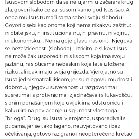
Isusovom slobodom da se ne ujarmi u začarani krug
zla, govori kako će za Isusom kamo god Isus išao. A
onda mu Isus tumači sama sebe i svoju slobodu.
Govori o sebi kao onome koji nema nikakvu zaštitu:
ni obiteljsku, ni institucionalnu, ni pravnu, ni vojnu,
ni ekonomsku… Nema gdje glavu nasloniti. Njegova
se nezaštićenost (sloboda) – izričito je slikovit Isus –
ne može čak usporediti ni s lisicom koja ima svoju
jazbinu, ni s pticama nebeskim koje lete izložene
riziku, ali ipak imaju svoja gnijezda. Vjerojatno su
Isusa jedni smatrali lisicom, jer su njegovu mudrost i
dobrotu, njegovu suverenost u razgovorima i
susretima i s protivnicima, izjednačavali s lukavošću,
s onim ponašanjem koje uvijek ima odstupnicu i
kalkulira na povlačenje u sigurnost vlastitoga
“brloga”. Drugi su Isusa, vjerojatno, uspoređivali s
pticama, jer se tako lagano, neuvjetovano i bez
očekivanja, gotovo razigrano i neopterećeno kretao