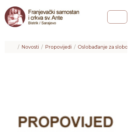
Skip to content
Skip to footer
Menu
Home
Novosti
Propovijedi
Oslobađanje za slobo