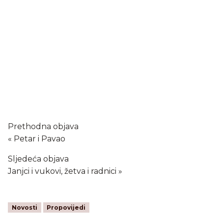
Prethodna objava
Petar i Pavao
Sljedeća objava
Janjci i vukovi, žetva i radnici
Novosti
Propovijedi