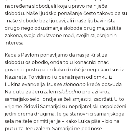
nadređena slobodi, ali koja upravo ne niječe
slobodu. Naše ljudsko ponašanje često takovo da su
i naše slobode bez ljubavi, ali i naše ljubavi ništa
drugo nego oduzimanje slobode drugima, zaštita
zakona, svoje društvene moći, svojih stiješnjenih
interesa.
Kada s Pavlom ponavljamo da nas je Krist za
slobodu oslobodio, onda to u konačnici znači
govoriti i postupati nikako drukčije nego kao Isus iz
Nazareta. To vidimo i u današnjem odlomku iz
Lukina evanđelja. Isus se
slobodno
kreće posvuda.
Na putu za Jeruzalem
slobodno
prolazi kroz
samarijsko selo i ondje se želi smjestiti, zadržati. U to
vrijeme Židovi i Samarijci su neprijateljski raspoloženi
jedni prema drugima, te ga stanovnici samarijskoga
sela ne žele primiti jer je – kako Luka piše – bio na
putu za Jeruzalem. Samarijci ne podnose