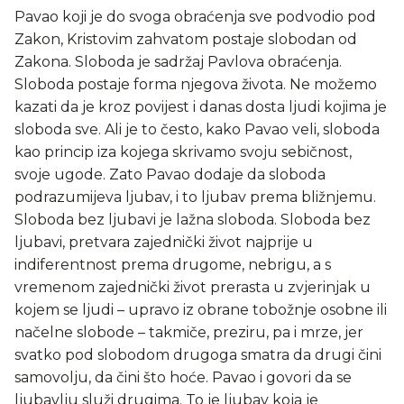
Pavao koji je do svoga obraćenja sve podvodio pod
Zakon, Kristovim zahvatom postaje slobodan od
Zakona. Sloboda je sadržaj Pavlova obraćenja.
Sloboda postaje forma njegova života. Ne možemo
kazati da je kroz povijest i danas dosta ljudi kojima je
sloboda sve. Ali je to često, kako Pavao veli, sloboda
kao princip iza kojega skrivamo svoju sebičnost,
svoje ugode. Zato Pavao dodaje da sloboda
podrazumijeva ljubav, i to ljubav prema bližnjemu.
Sloboda bez ljubavi je lažna sloboda. Sloboda bez
ljubavi, pretvara zajednički život najprije u
indiferentnost prema drugome, nebrigu, a s
vremenom zajednički život prerasta u zvjerinjak u
kojem se ljudi – upravo iz obrane tobožnje osobne ili
načelne slobode – takmiče, preziru, pa i mrze, jer
svatko pod slobodom drugoga smatra da drugi čini
samovolju, da čini što hoće. Pavao i govori da se
ljubavlju služi drugima. To je ljubav koja je