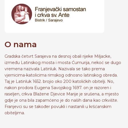
O nama
Gradska četvrt Sarajeva na desnoj obali rijeke Miljacke,
između Latinskog mosta i mosta Ćumurija, nekoć se dugo
vremena nazivala Latinluk. Nazivala se tako prema
vjernicima-katolicima rimskog odnosno latinskog obreda.
Taj je Latinluk 1652. brojio oko 200 katoličkih obitelji. No,
nakon prodora Eugena Savojskog 1697. on je razoren i
raseljen, crkva Blažene Djevice Marije je srušena, a mjesto
gdje je ona bila zapamćeno je do naših dana kao crkvište.
Franjevci su se također povukli i nastanili u kršćanskim
obiteljima.