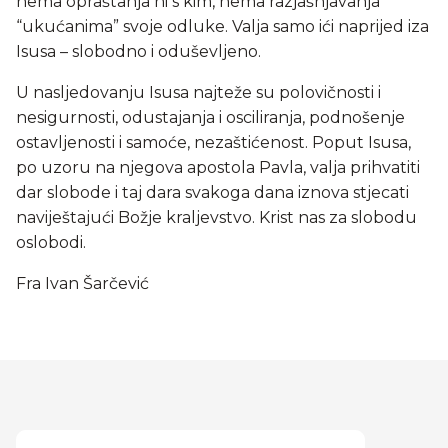
nema opraštanja ni s kim, nema razjašnjavanja
“ukućanima” svoje odluke. Valja samo ići naprijed iza
Isusa – slobodno i oduševljeno.
U nasljedovanju Isusa najteže su polovičnosti i
nesigurnosti, odustajanja i osciliranja, podnošenje
ostavljenosti i samoće, nezaštićenost. Poput Isusa,
po uzoru na njegova apostola Pavla, valja prihvatiti
dar slobode i taj dara svakoga dana iznova stjecati
naviještajući Božje kraljevstvo. Krist nas za slobodu
oslobodi.
Fra Ivan Šarčević