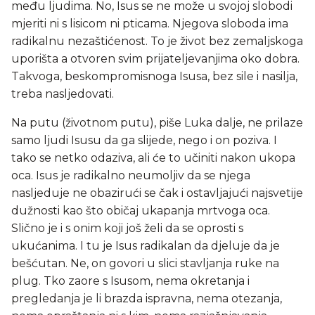
među ljudima. No, Isus se ne može u svojoj slobodi
mjeriti ni s lisicom ni pticama. Njegova sloboda ima
radikalnu nezaštićenost. To je život bez zemaljskoga
uporišta a otvoren svim prijateljevanjima oko dobra.
Takvoga, beskompromisnoga Isusa, bez sile i nasilja,
treba nasljedovati.
Na putu (životnom putu), piše Luka dalje, ne prilaze
samo ljudi Isusu da ga slijede, nego i on poziva. I
tako se netko odaziva, ali će to učiniti nakon ukopa
oca. Isus je radikalno neumoljiv da se njega
nasljeduje ne obazirući se čak i ostavljajući najsvetije
dužnosti kao što običaj ukapanja mrtvoga oca.
Slično je i s onim koji još želi da se oprosti s
ukućanima. I tu je Isus radikalan da djeluje da je
bešćutan. Ne, on govori u slici stavljanja ruke na
plug. Tko zaore s Isusom, nema okretanja i
pregledanja je li brazda ispravna, nema otezanja,