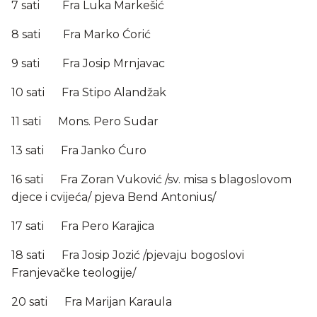
7 sati Fra Luka Markešić
8 sati Fra Marko Ćorić
9 sati Fra Josip Mrnjavac
10 sati Fra Stipo Alandžak
11 sati Mons. Pero Sudar
13 sati Fra Janko Ćuro
16 sati Fra Zoran Vuković /sv. misa s blagoslovom
djece i cvijeća/ pjeva Bend Antonius/
17 sati Fra Pero Karajica
18 sati Fra Josip Jozić /pjevaju bogoslovi
Franjevačke teologije/
20 sati Fra Marijan Karaula