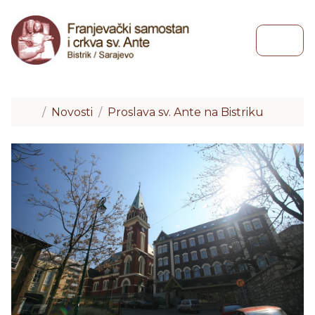
Skip to content
Skip to footer
Menu
Home
Novosti
Proslava sv. Ante na Bistriku