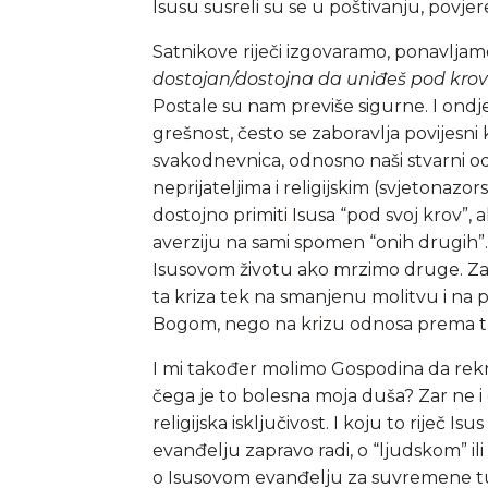
Isusu susreli su se u poštivanju, povjere
Satnikove riječi izgovaramo, ponavljamo 
dostojan/dostojna da uniđeš pod kro
Postale su nam previše sigurne. I ondje
grešnost, često se zaboravlja povijesni k
svakodnevnica, odnosno naši stvarni od
neprijateljima i religijskim (svjetona
dostojno primiti Isusa “pod svoj krov”
averziju na sami spomen “onih drugih”.
Isusovom životu ako mrzimo druge. Zato
ta kriza tek na smanjenu molitvu i na
Bogom, nego na krizu odnosa prema tuđ
I mi također molimo Gospodina da re
čega je to bolesna moja duša? Zar ne i 
religijska isključivost. I koju to riječ I
evanđelju zapravo radi, o “ljudskom” i
o Isusovom evanđelju za suvremene tu