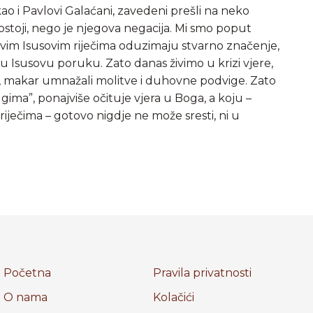
ao i Pavlovi Galaćani, zavedeni prešli na neko
ostoji, nego je njegova negacija. Mi smo poput
ovim Isusovim riječima oduzimaju stvarno značenje,
ćuju Isusovu poruku. Zato danas živimo u krizi vjere,
a, makar umnažali molitve i duhovne podvige. Zato
ma”, ponajviše očituje vjera u Boga, a koju –
iječima – gotovo nigdje ne može sresti, ni u
Početna
Pravila privatnosti
O nama
Kolačići