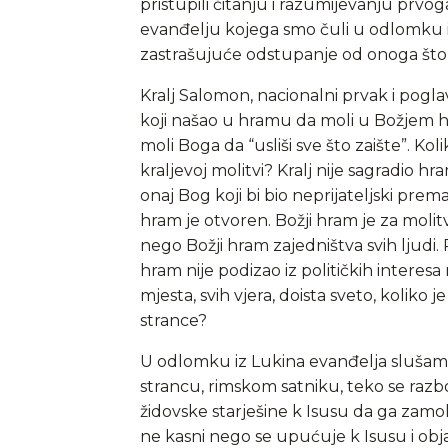
pristupili čitanju i razumijevanju prvog
evanđelju kojega smo čuli u odlomku iz
zastrašujuće odstupanje od onoga što
Kralj Salomon, nacionalni prvak i pogla
koji našao u hramu da moli u Božjem 
moli Boga da “usliši sve što zaište”. Ko
kraljevoj molitvi? Kralj nije sagradio 
onaj Bog koji bi bio neprijateljski prem
hram je otvoren. Božji hram je za molit
nego Božji hram zajedništva svih ljudi.
hram nije podizao iz političkih interesa
mjesta, svih vjera, doista sveto, koliko
strance?
U odlomku iz Lukina evanđelja sluša
strancu, rimskom satniku, teko se razboli
židovske starješine k Isusu da ga zamo
ne kasni nego se upućuje k Isusu i ob