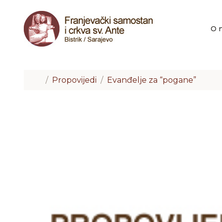
Skip to content
Skip to footer
O 
Home
Propovijedi
Evanđelje za “pogane”