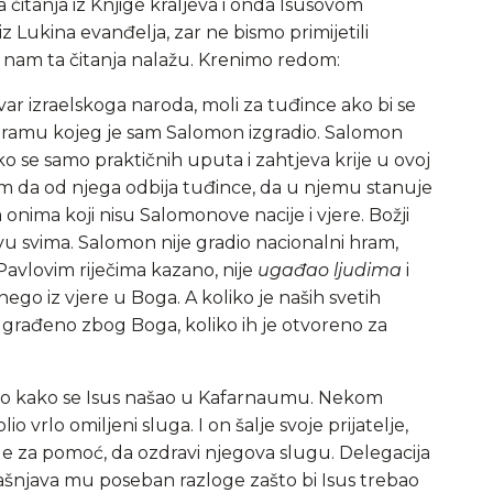
a čitanja iz Knjige kraljeva i onda Isusovom
 Lukina evanđelja, zar ne bismo primijetili
 nam ta čitanja nalažu. Krenimo redom:
var izraelskoga naroda, moli za tuđince ako bi se
hramu kojeg je sam Salomon izgradio. Salomon
liko se samo praktičnih uputa i zahtjeva krije u ovoj
hram da od njega odbija tuđince, da u njemu stanuje
a onima koji nisu Salomonove nacije i vjere. Božji
vu svima. Salomon nije gradio nacionalni hram,
 Pavlovim riječima kazano, nije
ugađao ljudima
i
 nego iz vjere u Boga. A koliko je naših svetih
 je građeno zbog Boga, koliko ih je otvoreno za
mo kako se Isus našao u Kafarnaumu. Nekom
o vrlo omiljeni sluga. I on šalje svoje prijatelje,
le za pomoć, da ozdravi njegova slugu. Delegacija
jašnjava mu poseban razloge zašto bi Isus trebao