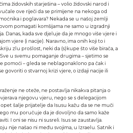
čima židovskih starješina – volio židovski narod i
vučale ove riječi da se primijene na nekoga od
h moćnika i poglavara? Nekada se u našoj zemlji
lovom pomagati komšijama ne samo u izgradnji
ja. Danas, kada sve djeluje da je mnogo više vjere i
jom vjere (i nacije). Naravno, ima onih koji to i
riju zlu prošlost, neki da (s)kupe što više birača, a
eda. Sve u svemu pomaganje drugima – sjetimo se
ne pomoći – gleda se neblagonaklono pa čak i
voriti o stvarnoj krizi vjere, o izdaji nacije ili
traženje ne oteže, ne postavlja nikakva pitanja o
rovjerava njegovu vjeru, nego se s delegacijom
opet šalje prijatelje da Isusu kažu da se ne muči
nego mu poručuje da je dovoljno da samo kaže
iti. I oni se nisu ni susreli. Isus se zaustavlja.
u nije našao ni među svojima, u Izraelu. Satnik i