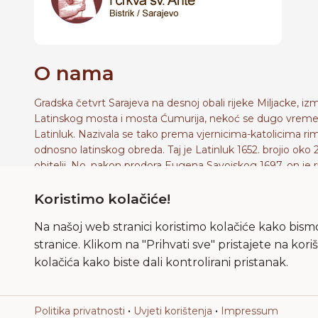
O nama
Gradska četvrt Sarajeva na desnoj obali rijeke Miljacke, i
Latinskog mosta i mosta Ćumurija, nekoć se dugo vreme
Latinluk. Nazivala se tako prema vjernicima-katolicima r
odnosno latinskog obreda. Taj je Latinluk 1652. brojio oko 
obitelji. No, nakon prodora Eugena Savojskog 1697. on je r
raseljen, crkva Blažene Djevice Marije je srušena, a mjesto
Koristimo kolačiće!
bila zapamćeno je do naših dana kao crkvište. Franjevci s
povukli i nastanili u kršćanskim obiteljima.
Na našoj web stranici koristimo kolačiće kako bismo
stranice. Klikom na "Prihvati sve" pristajete na ko
kolačića kako biste dali kontrolirani pristanak.
Franjevački samostan i crkva sv. Ante Copyright © 2013-2026
•
•
Politika privatnosti
Uvjeti korištenja
Impressum