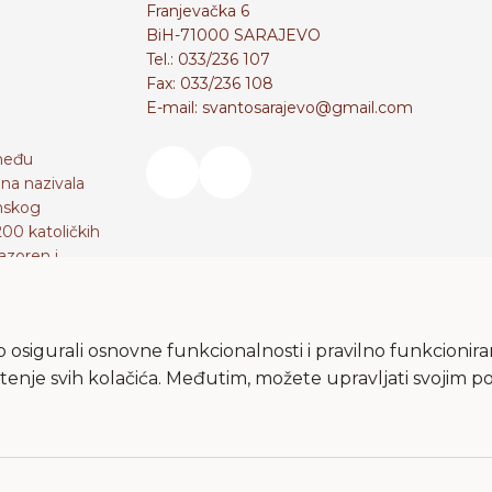
Franjevačka 6
BiH-71000 SARAJEVO
Tel.: 033/236 107
Fax: 033/236 108
E-mail: svantosarajevo@gmail.com
zmeđu
na nazivala
imskog
200 katoličkih
azoren i
 gdje je ona
u se također
 osigurali osnovne funkcionalnosti i pravilno funkcionira
rištenje svih kolačića. Međutim, možete upravljati svojim
 All Rights Reserved. Design and development
SIK
&
C-tel