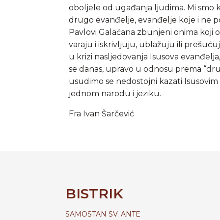
oboljele od ugađanja ljudima. Mi smo k
drugo evanđelje, evanđelje koje i ne p
Pavlovi Galaćana zbunjeni onima koji 
varaju i iskrivljuju, ublažuju ili prešu
u krizi nasljedovanja Isusova evanđelj
se danas, upravo u odnosu prema “drugi
usudimo se nedostojni kazati Isusovim r
jednom narodu i jeziku.
Fra Ivan Šarčević
BISTRIK
SAMOSTAN SV. ANTE