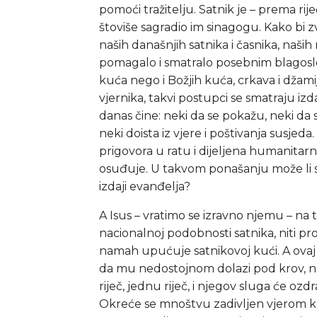
pomoći tražitelju. Satnik je – prema rije
štoviše sagradio im sinagogu. Kako bi z
naših današnjih satnika i časnika, naši
pomagalo i smatralo posebnim blagos
kuća nego i Božjih kuća, crkava i džami
vjernika, takvi postupci se smatraju izda
danas čine: neki da se pokažu, neki da sk
neki doista iz vjere i poštivanja susj
prigovora u ratu i dijeljena humanitar
osuđuje. U takvom ponašanju može li se go
izdaji evanđelja?
A Isus – vratimo se izravno njemu – na 
nacionalnoj podobnosti satnika, niti p
namah upućuje satnikovoj kući. A ovaj 
da mu nedostojnom dolazi pod krov, 
riječ, jednu riječ, i njegov sluga će ozdrav
Okreće se mnoštvu zadivljen vjerom koj