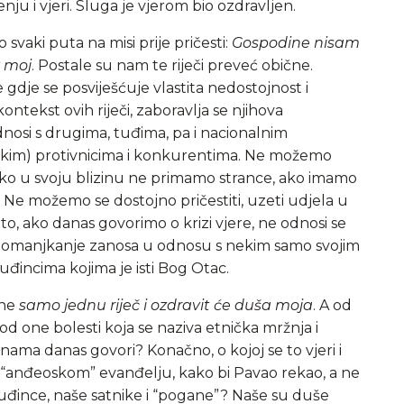
nju i vjeri. Sluga je vjerom bio ozdravljen.
svaki puta na misi prije pričesti:
Gospodine nisam
v moj
. Postale su nam te riječi preveć obične.
 gdje se posviješćuje vlastita nedostojnost i
ontekst ovih riječi, zaboravlja se njihova
nosi s drugima, tuđima, pa i nacionalnim
zorskim) protivnicima i konkurentima. Ne možemo
, ako u svoju blizinu ne primamo strance, ako imamo
 Ne možemo se dostojno pričestiti, uzeti udjela u
, ako danas govorimo o krizi vjere, ne odnosi se
 pomanjkanje zanosa u odnosu s nekim samo svojim
incima kojima je isti Bog Otac.
kne
samo jednu riječ i ozdravit će duša moja
. A od
od one bolesti koja se naziva etnička mržnja i
sus nama danas govori? Konačno, o kojoj se to vjeri i
li “anđeoskom” evanđelju, kako bi Pavao rekao, a ne
đince, naše satnike i “pogane”? Naše su duše