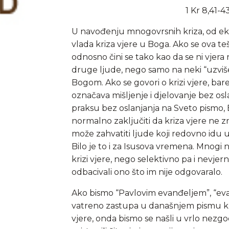
1 Kr 8,41-43
U navođenju mnogovrsnih kriza, od ekon
vlada kriza vjere u Boga. Ako se ova tešk
odnosno čini se tako kao da se ni vjera 
druge ljude, nego samo na neki “uzviše
Bogom. Ako se govori o krizi vjere, bar
označava mišljenje i djelovanje bez osl
praksu bez oslanjanja na Sveto pismo, B
normalno zaključiti da kriza vjere ne z
može zahvatiti ljude koji redovno idu u 
Bilo je to i za Isusova vremena. Mnogi 
krizi vjere, nego selektivno pa i nevjerni
odbacivali ono što im nije odgovaralo.
Ako bismo “Pavlovim evanđeljem”, “eva
vatreno zastupa u današnjem pismu krš
vjere, onda bismo se našli u vrlo nezg