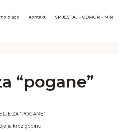
rno blago
Kontakt
SMJEŠTAJ – ODMOR – MIR
za “pogane”
ELJE ZA “POGANE”
djelja kroz godinu