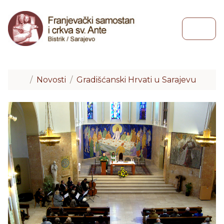
Skip to content
Skip to footer
Menu
Home
Novosti
Gradišćanski Hrvati u Sarajevu