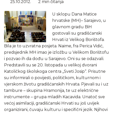
25.10.2012.
2 min čitanja
U sklopu Dana Matice
hrvatske (MH)– Sarajevo, u
glavnom gradu BiH
gostovali su gradišćanski
Hrvati iz Velikog Borištofa.
Bila je to uzvratna posjeta. Naime, fra Perica Vidić,
predsjednik MH imao je izložbu u Velikom Borištofu
i pozvao ih da dođu u Sarajevo. Oni su se odazvali.
Predstavili su se 20. listopada u velikoj dvorani
Katoličkog školskoga centra „Sveti Josip“. Prisutne
su informirali o povijesti, političkom, kulturnom i
vjerskom životu gradišćanskih Hrvata. Pjevali su i uz
tambure – skupina Hramonija, te uz električne
instrumente – grupa mladih Kacavida. Unatoč sve
većoj asimilaciji, gradišćanski Hrvati su još uvijek
organizirani, čuvaju kulturu i specifični jezik. Njihovi