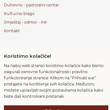
Duhovno - pastoralni centar
Kulturno blago
Smještaj - odmor - mir
Kontakt
Pravila privatnosti
Koristimo kolačiće!
Kolačići
Na našoj web stranici koristimo kolačiće kako bismo
Uvjeti korištenja
osigurali osnovne funkcionalnosti i pravilno
funkcioniranje stranice. Klikom na "Prihvati sve"
Frama
pristajete na korištenje svih kolačića. Međutim,
Impressum
možete upravljati svojim postavkama kolačića kako
Lokacija
biste dali kontrolirani pristanak.