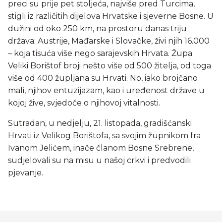
preci su prije pet stoljeća, najviše pred Turcima,
stigli iz različitih dijelova Hrvatske i sjeverne Bosne. U
dužini od oko 250 km, na prostoru danas triju
država: Austrije, Mađarske i Slovačke, živi njih 16.000
– koja tisuća više nego sarajevskih Hrvata. Župa
Veliki Borištof broji nešto više od 500 žitelja, od toga
više od 400 župljana su Hrvati. No, iako brojčano
mali, njihov entuzijazam, kao i uređenost države u
kojoj žive, svjedoče o njihovoj vitalnosti.
Sutradan, u nedjelju, 21. listopada, gradišćanski
Hrvati iz Velikog Borištofa, sa svojim župnikom fra
Ivanom Jelićem, inače članom Bosne Srebrene,
sudjelovali su na misu u našoj crkvi i predvodili
pjevanje.