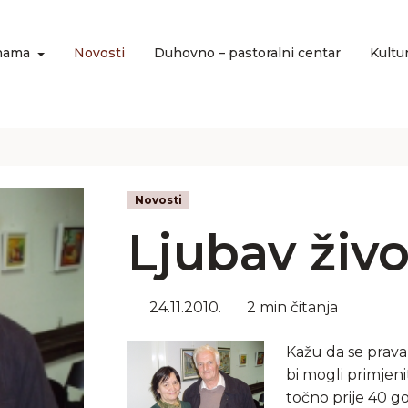
nama
Novosti
Duhovno – pastoralni centar
Kultu
Novosti
Ljubav živ
24.11.2010.
2 min čitanja
Kažu da se prava
bi mogli primjenit
točno prije 40 go