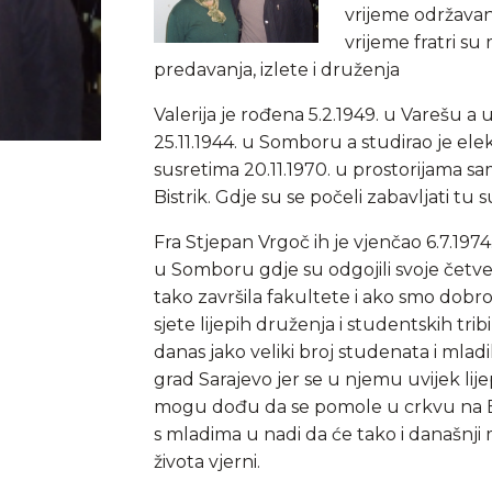
vrijeme održavanj
vrijeme fratri su 
predavanja, izlete i druženja
Valerija je rođena 5.2.1949. u Varešu a 
25.11.1944. u Somboru a studirao je el
susretima 20.11.1970. u prostorijama sa
Bistrik. Gdje su se počeli zabavljati tu s
Fra Stjepan Vrgoč ih je vjenčao 6.7.1974.
u Somboru gdje su odgojili svoje četvero
tako završila fakultete i ako smo dobro 
sjete lijepih druženja i studentskih tri
danas jako veliki broj studenata i mlad
grad Sarajevo jer se u njemu uvijek lij
mogu dođu da se pomole u crkvu na Bis
s mladima u nadi da će tako i današnji ml
života vjerni.