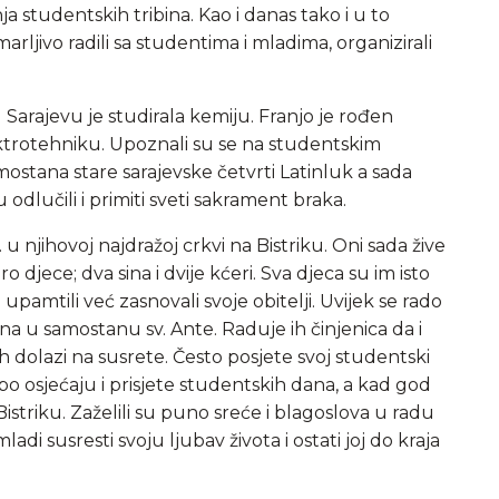
a studentskih tribina. Kao i danas tako i u to
marljivo radili sa studentima i mladima, organizirali
u Sarajevu je studirala kemiju. Franjo je rođen
ektrotehniku. Upoznali su se na studentskim
mostana stare sarajevske četvrti Latinluk a sada
u odlučili i primiti sveti sakrament braka.
 u njihovoj najdražoj crkvi na Bistriku. Oni sada žive
 djece; dva sina i dvije kćeri. Sva djeca su im isto
upamtili već zasnovali svoje obitelji. Uvijek se rado
bina u samostanu sv. Ante. Raduje ih činjenica da i
ih dolazi na susrete. Često posjete svoj studentski
epo osjećaju i prisjete studentskih dana, a kad god
triku. Zaželili su puno sreće i blagoslova u radu
adi susresti svoju ljubav života i ostati joj do kraja