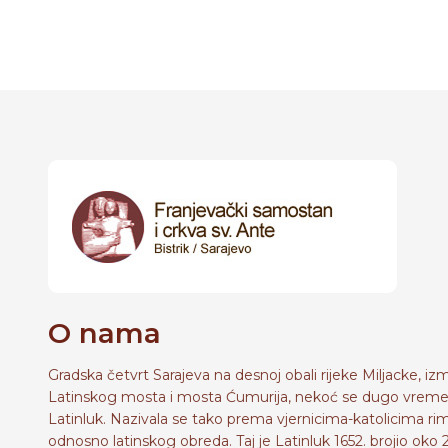
O nama
Gradska četvrt Sarajeva na desnoj obali rijeke Miljacke, i
Latinskog mosta i mosta Ćumurija, nekoć se dugo vreme
Latinluk. Nazivala se tako prema vjernicima-katolicima r
odnosno latinskog obreda. Taj je Latinluk 1652. brojio oko 