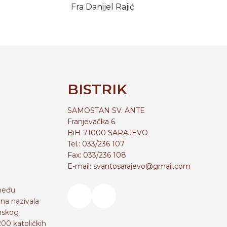
Fra Danijel Rajić
BISTRIK
SAMOSTAN SV. ANTE
Franjevačka 6
BiH-71000 SARAJEVO
Tel.: 033/236 107
Fax: 033/236 108
E-mail: svantosarajevo@gmail.com
zmeđu
na nazivala
imskog
200 katoličkih