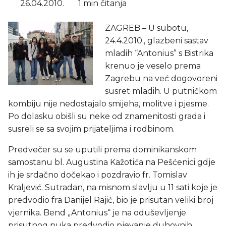
26.04.2010.
1 min čitanja
ZAGREB – U subotu,
24.4.2010., glazbeni sastav
mladih “Antonius” s Bistrika
krenuo je veselo prema
Zagrebu na već dogovoreni
susret mladih. U putničkom
kombiju nije nedostajalo smijeha, molitve i pjesme.
Po dolasku obišli su neke od znamenitosti grada i
susreli se sa svojim prijateljima i rodbinom.
Predvečer su se uputili prema dominikanskom
samostanu bl. Augustina Kažotića na Pešćenici gdje
ih je srdačno dočekao i pozdravio fr. Tomislav
Kraljević. Sutradan, na misnom slavlju u 11 sati koje je
predvodio fra Danijel Rajić, bio je prisutan veliki broj
vjernika. Bend „Antonius“ je na oduševljenje
prisutnog puka predvodio pjevanje duhovnih