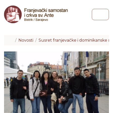
Skip to content
Skip to footer
Menu
Home
Novosti
Susret franjevačke i dominikanske m