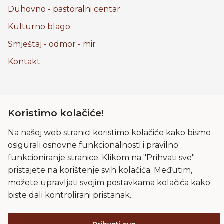
Duhovno - pastoralni centar
Kulturno blago
Smještaj - odmor - mir
Kontakt
Pravila privatnosti
Koristimo kolačiće!
Kolačići
Na našoj web stranici koristimo kolačiće kako bismo
Uvjeti korištenja
osigurali osnovne funkcionalnosti i pravilno
funkcioniranje stranice. Klikom na "Prihvati sve"
Frama
pristajete na korištenje svih kolačića. Međutim,
Impressum
možete upravljati svojim postavkama kolačića kako
Lokacija
biste dali kontrolirani pristanak.