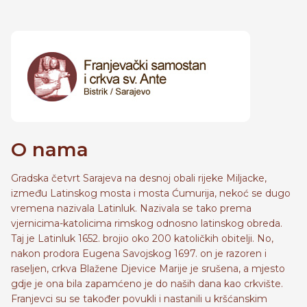
O nama
Gradska četvrt Sarajeva na desnoj obali rijeke Miljacke,
između Latinskog mosta i mosta Ćumurija, nekoć se dugo
vremena nazivala Latinluk. Nazivala se tako prema
vjernicima-katolicima rimskog odnosno latinskog obreda.
Taj je Latinluk 1652. brojio oko 200 katoličkih obitelji. No,
nakon prodora Eugena Savojskog 1697. on je razoren i
raseljen, crkva Blažene Djevice Marije je srušena, a mjesto
gdje je ona bila zapamćeno je do naših dana kao crkvište.
Franjevci su se također povukli i nastanili u kršćanskim